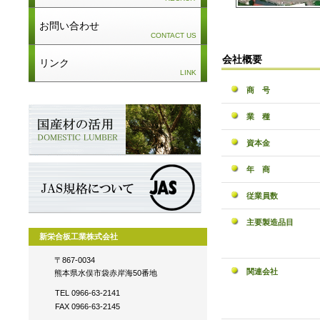
お問い合わせ
_
CONTACT US
会社概要
リンク
LINK
商 号
業 種
資本金
年 商
従業員数
主要製造品目
新栄合板工業株式会社
〒867-0034
関連会社
熊本県水俣市袋赤岸海50番地
TEL 0966-63-2141
FAX 0966-63-2145