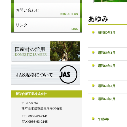
お問い合わせ
CONTACT US
あゆみ
リンク
LINK
昭和50年8月
昭和55年1月
昭和58年9月
昭和63年7月
新栄合板工業株式会社
昭和63年8月
〒867-0034
熊本県水俣市袋赤岸海50番地
TEL 0966-63-2141
平成4年
FAX 0966-63-2145